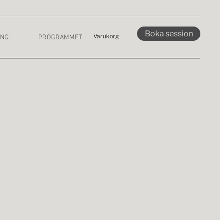
Boka session
Varukorg
ING
PROGRAMMET