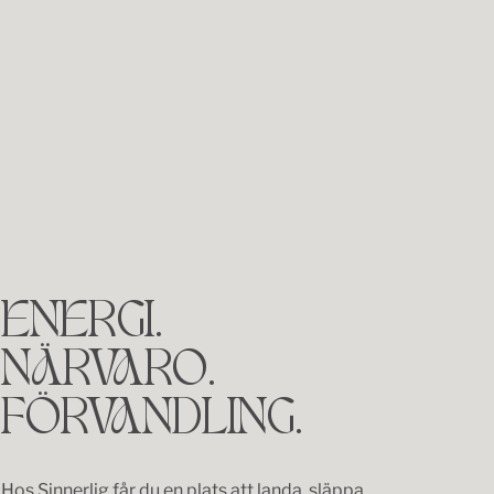
ENERGI.
NÄRVARO.
FÖRVANDLING.
Hos Sinnerlig får du en plats att landa, släppa