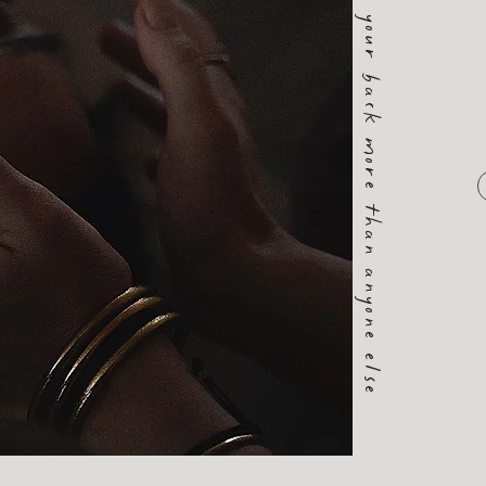
longing for who will always have your back more than anyone else