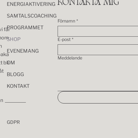
KONTAKTA MIG
ENERGIAKTIVERING
SAMTALSCOACHING
Förnamn
*
PROGRAMMET
i får
enom
SHOP
E-post
*
h
EVENEMANG
baka
Meddelande
t bli
OM
åt
BLOGG
KONTAKT
ån
GDPR