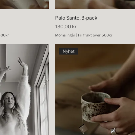
Palo Santo, 3-pack
Pris
130,00 kr
 500kr
Moms ingår
|
Fri frakt över 500kr
Nyhet