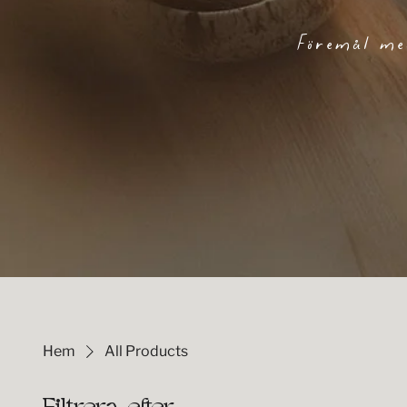
Föremål med
Hem
All Products