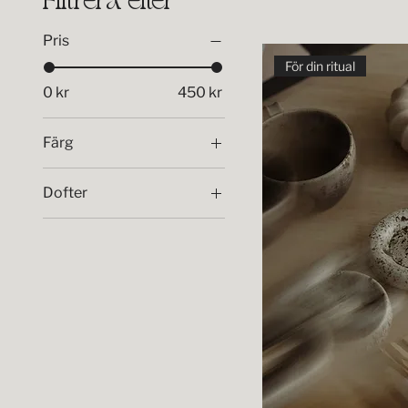
Filtrera efter
Pris
För din ritual
0 kr
450 kr
Färg
Dofter
Kundalini
Meditation
Spiritual guide
Third eye
Yoga