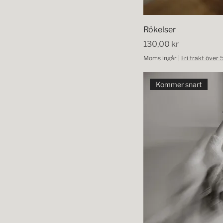
Rökelser
Pris
130,00 kr
Moms ingår
|
Fri frakt över
Kommer snart