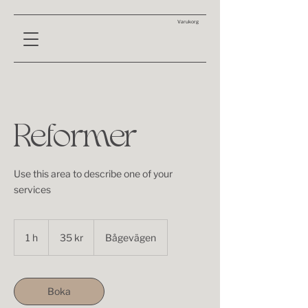
Varukorg
Reformer
Use this area to describe one of your
services
35
svenska
1 h
1
35 kr
Bågevägen
kronor
Boka